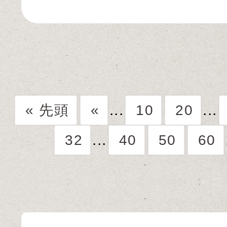
...
...
« 先頭
«
10
20
...
32
40
50
60