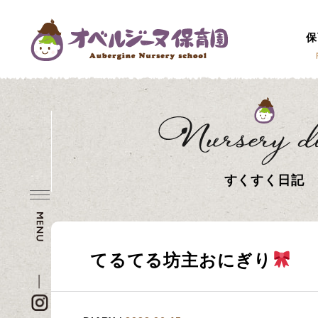
保
すくすく日記
てるてる坊主おにぎり